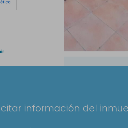
gética
ir
icitar información del inmu