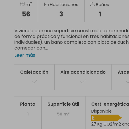
2
m
Habitaciones
Baños
56
3
1
Vivienda con una superficie construida aproximada 
de forma práctica y funcional en tres habitacione
individuales), un baño completo con plato de duch
comedor con...
Leer más
Calefacción
Aire acondicionado
Asce
Planta
Superficie útil
Cert. energétic
Disponible
2
1
50 m
27 Kg CO2/m2 añ