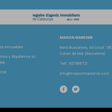
MAISON MARESME
os inmuebles
Riera Buscarons, 49 Local . 08
Canet de Mar (Barcelona)
mos y Alquilamos su
ble
Telf.: 937956721
ctar
info@maisonmaresme.com