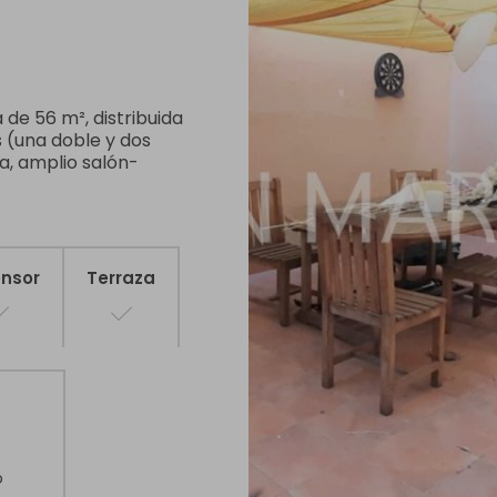
de 56 m², distribuida
s (una doble y dos
a, amplio salón-
nsor
Terraza
a
o