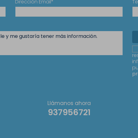
Dirección Email*
Te
re
in
pu
pr
Llámanos ahora
937956721